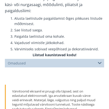
käsi- või nurgasaagi, mõõdulinti, pliiatsit ja
paigaldusliimi:
Alusta laeliistude paigaldamist õiges pikkuses liistude
mõõtmisest.
Sae liistud saega.
Paigalda laeliistud oma kohale.
Vajadusel viimistle jätkokohad.
Värvimiseks sobivad veepõhised ja dekoratiivvärvid.
Liistud kaunistavad kodu!
Omadused
Värvitoonid ekraanil ei pruugi olla täpsed, sest on
edastatud elektroonselt. Iga arvutiekraan kuvab värve
veidi erinevalt. Materjal, läige, valgustus ning paljud muud
tegurid mõjutavad värvitooni tunnetust. Toote näidisega
saab tutvuda salongis
FiestaDesign
kohapeal.