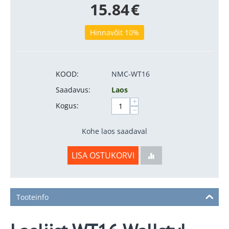
15.84
€
Hinnavõit 10%
KOOD:
NMC-WT16
Saadavus:
Laos
+
Kogus:
−
Kohe laos saadaval
LISA OSTUKORVI
Tooteinfo