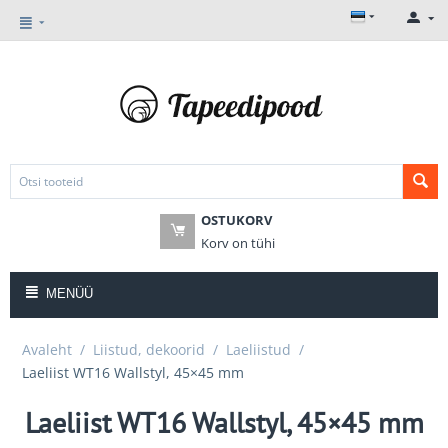
OSTUKORV
Korv on tühi
MENÜÜ
Avaleht
/
Liistud, dekoorid
/
Laeliistud
/
Laeliist WT16 Wallstyl, 45×45 mm
Laeliist WT16 Wallstyl, 45×45 mm