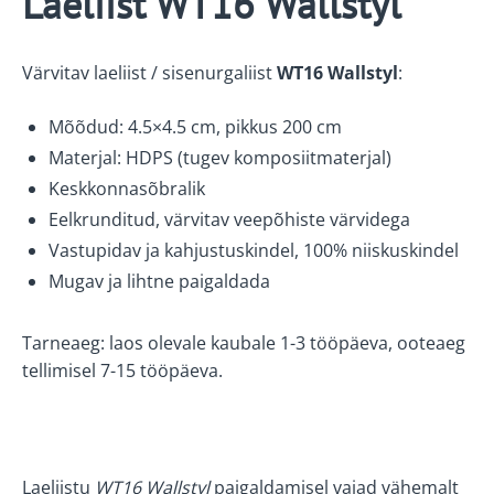
Laeliist WT16 Wallstyl
Värvitav laeliist / sisenurgaliist
WT16
Wallstyl
:
Mõõdud: 4.5×4.5 cm, pikkus 200 cm
Materjal: HDPS (tugev komposiitmaterjal)
Keskkonnasõbralik
Eelkrunditud, värvitav veepõhiste värvidega
Vastupidav ja kahjustuskindel, 100% niiskuskindel
Mugav ja lihtne paigaldada
Tarneaeg: laos olevale kaubale 1-3 tööpäeva, ooteaeg
tellimisel 7-15 tööpäeva.
Laeliistu
WT16
Wallstyl
paigaldamisel vajad vähemalt