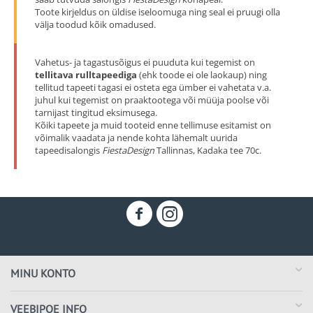
Toote kirjeldus on üldise iseloomuga ning seal ei pruugi olla
välja toodud kõik omadused.
Vahetus- ja tagastusõigus ei puuduta kui tegemist on
tellitava rulltapeediga
(ehk toode ei ole laokaup) ning
tellitud tapeeti tagasi ei osteta ega ümber ei vahetata v.a.
juhul kui tegemist on praaktootega või müüja poolse või
tarnijast tingitud eksimusega.
Kõiki tapeete ja muid tooteid enne tellimuse esitamist on
võimalik vaadata ja nende kohta lähemalt uurida
tapeedisalongis
FiestaDesign
Tallinnas, Kadaka tee 70c.
MINU KONTO
VEEBIPOE INFO