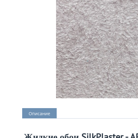
Описание
Жидкие обои SilkPlaster - A