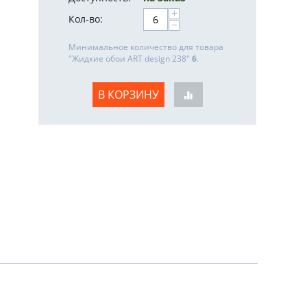
+
Кол-во:
−
Минимальное количество для товара
"Жидкие обои ART design 238"
6
.
В КОРЗИНУ