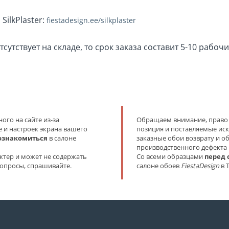
ilkPlaster:
fiestadesign.ee/silkplaster
утствует на складе, то срок заказа составит 5-10 рабоч
ого на сайте из-за
Обращаем внимание, право от
 и настроек экрана вашего
позиция и поставляемые иск
ознакомиться
в салоне
заказные обои возврату и о
производственного дефекта
ктер и может не содержать
Со всеми образцами
перед 
 вопросы, спрашивайте.
салоне обоев
FiestaDesign
в Т