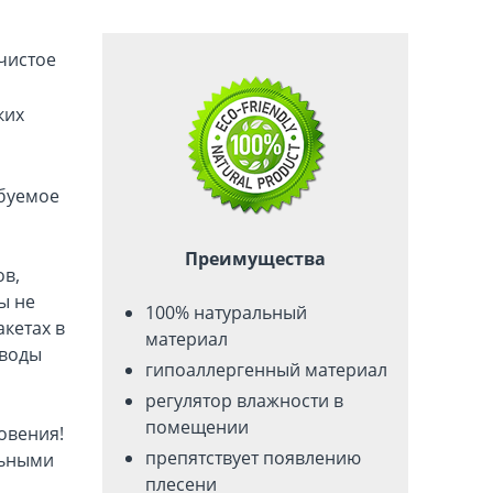
 чистое
ких
ебуемое
Преимущества
ов,
ы не
100% натуральный
акетах в
материал
 воды
гипоаллергенный материал
регулятор влажности в
помещении
овения!
препятствует появлению
льными
плесени