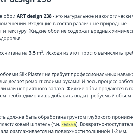
ие обои
ART design 238
- это натуральное и экологически
и помещений. Входящие в состав различные природные
и текстуру. Жидкие обои не содержат вредных химичес
здоровья.
ссчитана на
3,5
m². Исходя из этот просто вычислить тр
обоями Silk Plaster не требует профессиональных навык
вые делает ремонт своими руками! И весь процесс работ
ыли или неприятного запаха. Жидкие обои продаются в п
нием необходимо лишь добавить воды (требуемый объём
ть должна быть обработана грунтом глубокого проникн
пластиковый шпатель (т.н.
). Возвратно-поступате
кельма
ла разглаживается на поверхности толщиной 1-2 мм.